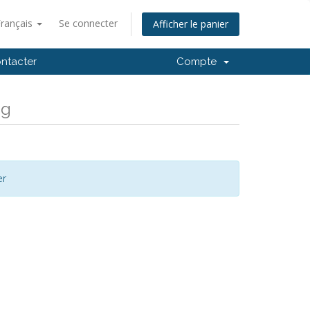
Français
Se connecter
Afficher le panier
ntacter
Compte
ng
er