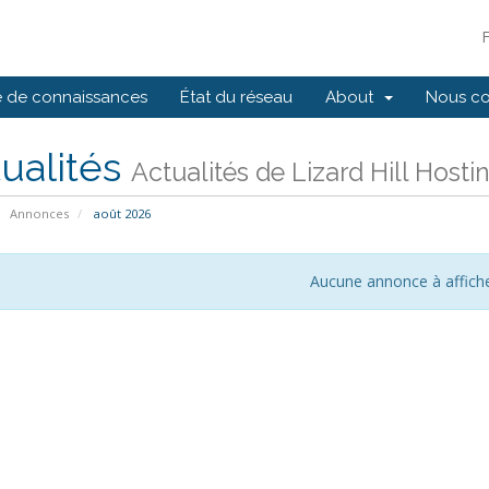
 de connaissances
État du réseau
About
Nous co
ualités
Actualités de Lizard Hill Hosti
Annonces
août 2026
Aucune annonce à affich