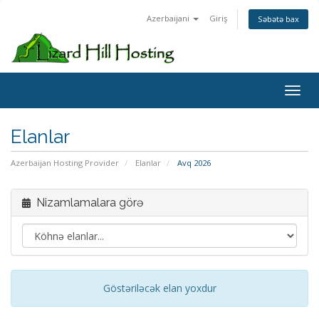
Azerbaijani
Giriş
Səbətə bax
Toggl
Elanlar
Azerbaijan Hosting Provider
Elanlar
Avq 2026
Nizamlamalara görə
Göstəriləcək elan yoxdur