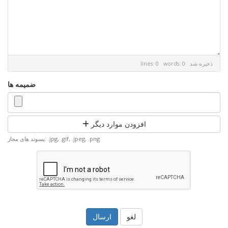
ذخیره شد
lines: 0 words: 0
ضمیمه ها
افزودن موارد دیگر
پسوند های مجاز: .jpg, .gif, .jpeg, .png
لغو