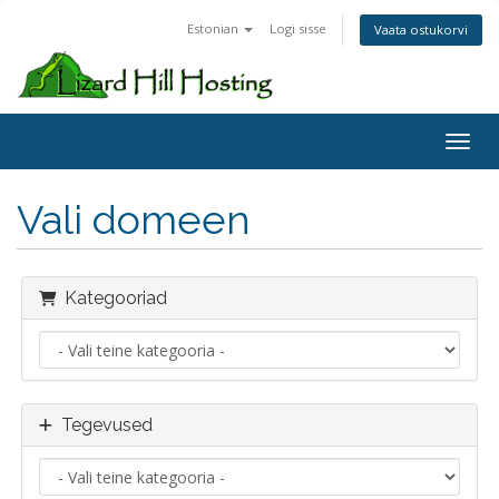
Estonian
Logi sisse
Vaata ostukorvi
Toggl
Vali domeen
Kategooriad
Tegevused