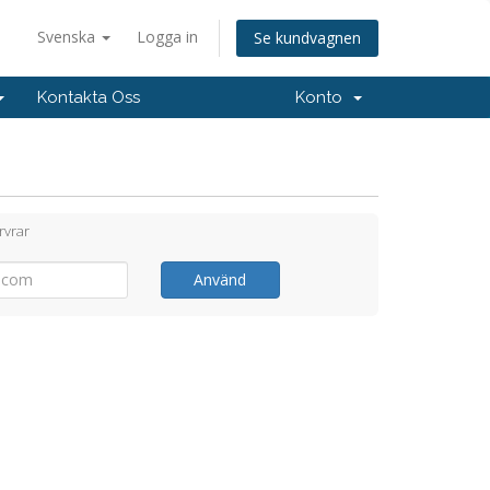
Svenska
Logga in
Se kundvagnen
Kontakta Oss
Konto
rvrar
Använd