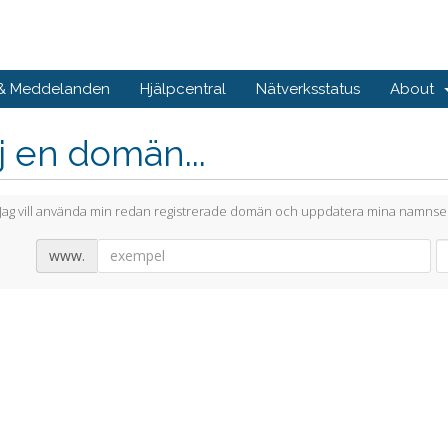
 & Meddelanden
Hjälpcentral
Nätverksstatus
About
j en domän...
Jag vill använda min redan registrerade domän och uppdatera mina namnse
www.