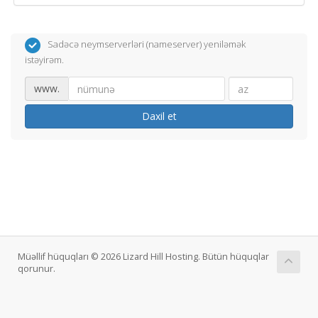
Sadəcə neymserverləri (nameserver) yeniləmək
istəyirəm.
www.
Daxil et
Müəllif hüquqları © 2026 Lizard Hill Hosting. Bütün hüquqlar
qorunur.