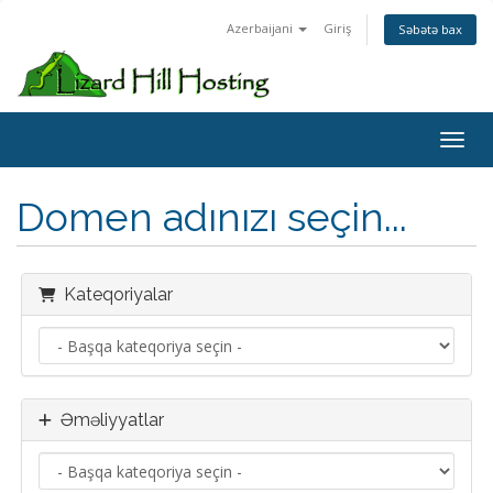
Azerbaijani
Giriş
Səbətə bax
Toggl
Domen adınızı seçin...
Kateqoriyalar
Əməliyyatlar