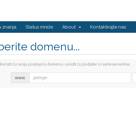
 znanja
Status mreže
About
Kontaktirajte nas
berite domenu...
Koristit ću svoju postojeću domenu i uredit ću podatke o nameserverima
www.