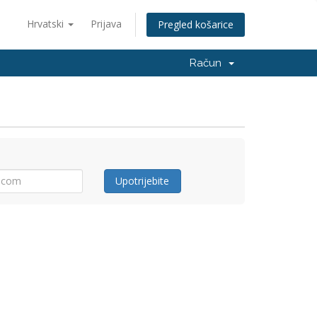
Hrvatski
Prijava
Pregled košarice
Račun
Upotrijebite