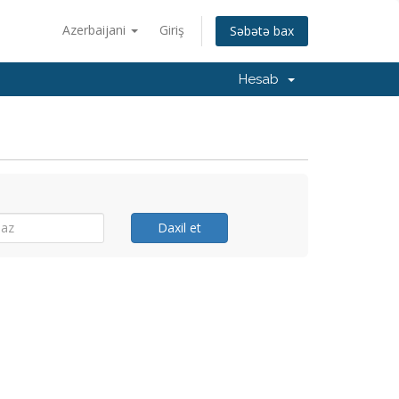
Azerbaijani
Giriş
Səbətə bax
Hesab
Daxil et