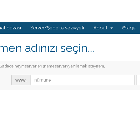
at bazası
Server/Şəbəkə vəziyyəti
About
Əlaqə
en adınızı seçin...
Sadəcə neymserverləri (nameserver) yeniləmək istəyirəm.
www.