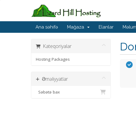
Ana səhifə
Mağaza
Elanlar
Məlum
Dom
Kateqoriyalar
Hosting Packages
Əməliyyatlar
Səbətə bax