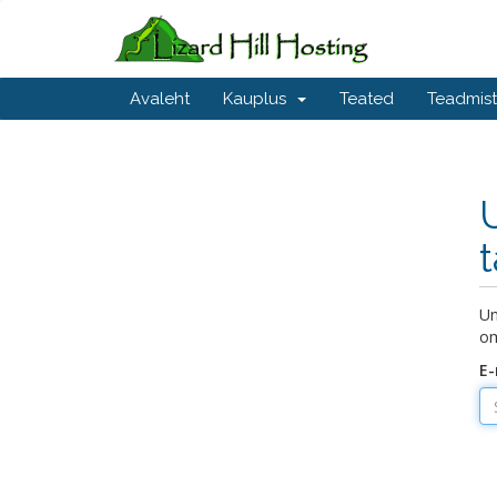
Avaleht
Kauplus
Teated
Teadmis
Un
om
E-