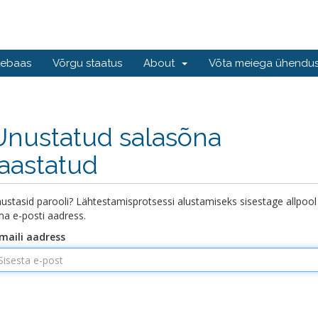
tebaas
Võrgu staatus
About
Võta meiega ühendus
Unustatud salasõna
taastatud
ustasid parooli? Lähtestamisprotsessi alustamiseks sisestage allpool
a e-posti aadress.
maili aadress