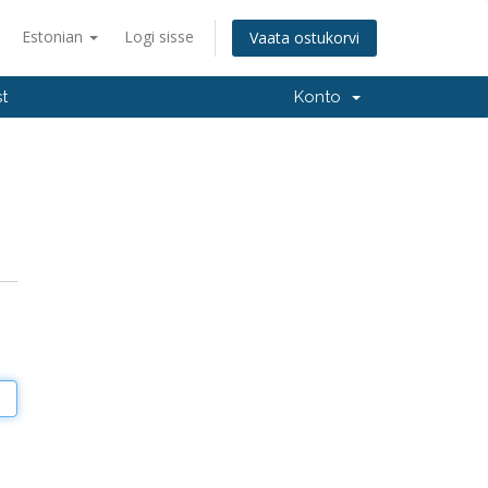
Estonian
Logi sisse
Vaata ostukorvi
t
Konto