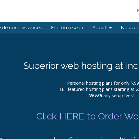
 de connaissances
État du réseau
About
Nous co
Superior web hosting at inc
Personal hosting plans for only $.9
Full featured hosting plans starting at 
NEVER
any setup fees!
Click HERE to Order Web