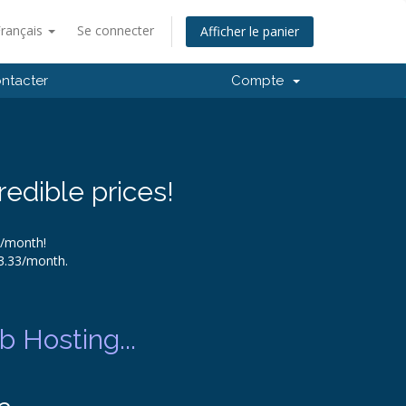
Français
Se connecter
Afficher le panier
ntacter
Compte
redible prices!
9/month!
$3.33/month.
 Hosting...