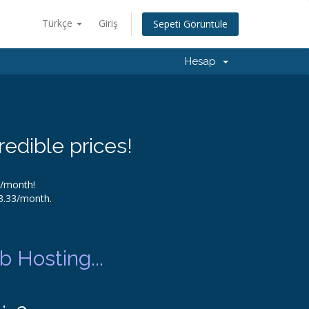
Türkçe
Giriş
Sepeti Görüntüle
Hesap
redible prices!
9/month!
$3.33/month.
 Hosting...