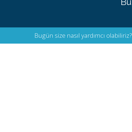
Bu
Bugün size nasıl yardımcı olabiliriz?