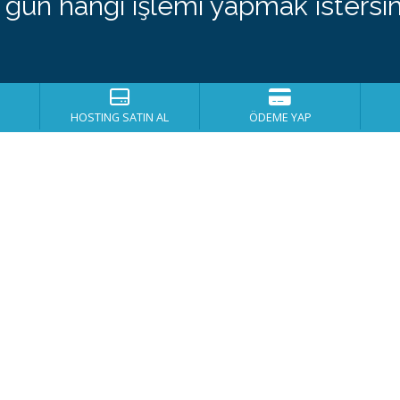
 gün hangi işlemi yapmak istersin
HOSTING SATIN AL
ÖDEME YAP