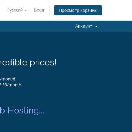
Русский
Вход
Просмотр корзины
Аккаунт
redible prices!
9/month!
$3.33/month.
 Hosting...