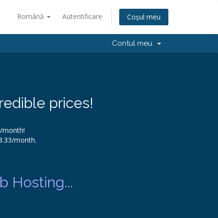
Română
Autentificare
Coșul meu
Contul meu
redible prices!
9/month!
$3.33/month.
 Hosting...