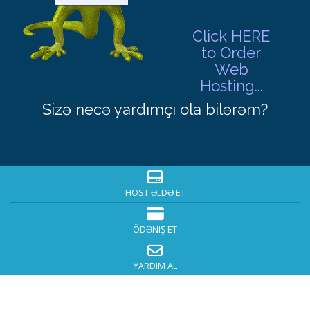
Click HERE
to Order
Web
Hosting...
Sizə necə yardımçı ola bilərəm?
HOST ƏLDƏ ET
ÖDƏNIŞ ET
YARDIM AL