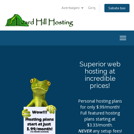
Azerbaijani
Giriş
Səbətə bax
Toggl
Superior web
hosting at
incredible
prices!
Personal hosting plans
for only $.99/month!
Full featured hosting
plans starting at
$3.33/month.
NEVER
any setup fees!