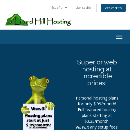
Español
Iniciar sesión
Ver carrito
Toggl
Superior web
hosting at
incredible
prices!
Personal hosting plans
for only $.99/month!
Full featured hosting
plans starting at
$3.33/month.
NEVER
any setup fees!